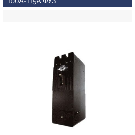
100А-115А ФУЗ